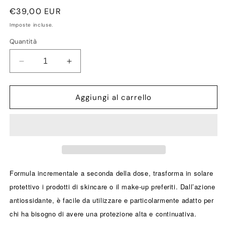
Prezzo
€39,00 EUR
di
Imposte incluse.
listino
Quantità
Diminuisci
Aumenta
quantità
quantità
per
per
FLUIDO
FLUIDO
Aggiungi al carrello
SOLARE
SOLARE
SPF
SPF
50+
50+
Formula incrementale a seconda della dose, trasforma in solare
protettivo i prodotti di skincare o il make-up preferiti. Dall’azione
antiossidante, è facile da utilizzare e particolarmente adatto per
chi ha bisogno di avere una protezione alta e continuativa.